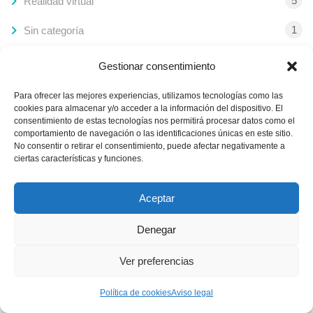
5
Realidad virtual
1
Sin categoría
10
Tecnología
Gestionar consentimiento
Para ofrecer las mejores experiencias, utilizamos tecnologías como las
cookies para almacenar y/o acceder a la información del dispositivo. El
ETIQUETAS
consentimiento de estas tecnologías nos permitirá procesar datos como el
comportamiento de navegación o las identificaciones únicas en este sitio.
No consentir o retirar el consentimiento, puede afectar negativamente a
ciertas características y funciones.
apps
destinos turísticos inteligentes
gamificación
Aceptar
IA
museos
RA
realidad aumentada
realidad virtual
RV
sector inmobiliario
Denegar
smartphones
tendencias tecnológicas
Ver preferencias
Política de cookies
Aviso legal