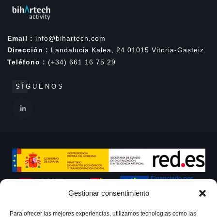
Email :
info@bihartech.com
Dirección :
Landalucia Kalea, 24 01015 Vitoria-Gasteiz.
Teléfono :
(+34) 661 16 75 29
SÍGUENOS
Gestionar consentimiento
Para ofrecer las mejores experiencias, utilizamos tecnologías como las
PROGRAMA KIT DIGITAL COFINANCIADO POR LOS FONDOS NEXT